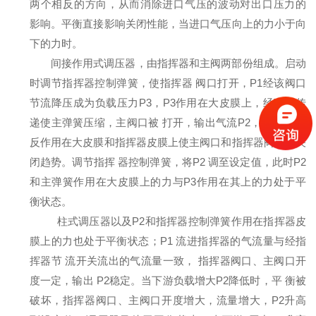
两个相反的方向，从而消除进口气压的波动对出口压力的
影响。平衡直接影响关闭性能，当进口气压向上的力小于向
下的力时。
间接作用式调压器，由指挥器和主阀两部份组成。启动
时调节指挥器控制弹簧，使指挥器 阀口打开，P1经该阀口
节流降压成为负载压力P3，P3作用在大皮膜上，经顶杆传
递使主弹簧压缩，主阀口被 打开，输出气流P2，同时P2又
反作用在大皮膜和指挥器皮膜上使主阀口和指挥器阀口呈关
闭趋势。调节指挥 器控制弹簧，将P2 调至设定值，此时P2
和主弹簧作用在大皮膜上的力与P3作用在其上的力处于平
衡状态。
柱式调压器
以及P2和指挥器控制弹簧作用在指挥器皮
膜上的力也处于平衡状态；P1 流进指挥器的气流量与经指
挥器节 流开关流出的气流量一致， 指挥器阀口、主阀口开
度一定，输出 P2稳定。当下游负载增大P2降低时，平 衡被
破坏，指挥器阀口、主阀口开度增大，流量增大，P2升高